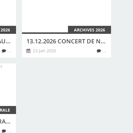
 2026
ARCHIVES 2026
20 JUIN 2026 CONCERT AU CAMPING DES ABERS À LANDEDA PAR LA CHORALE DE LA CÔTE DES LÉGENDES
13.12.2026 CONCERT DE NOËL À PLOUGUERNEAU À 15H30 CHORALE DE LA CÔTE DES LÉGENDES ET CLARISSE LAVANANT.
…
23 Juin 2026
…
RALE
NOTRE CHORALE : CHORALE DE LA CÔTE DES LÉGENDES, 29260 LESNEVEN
…