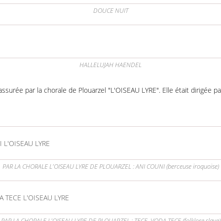
DOUCE NUIT
HALLELUJAH HAENDEL
assurée par la chorale de Plouarzel "L'OISEAU LYRE". Elle était dirigée 
 L'OISEAU LYRE
PAR LA CHORALE L'OISEAU LYRE DE PLOUARZEL : ANI COUNI (berceuse iroquoise)
A TECE L'OISEAU LYRE
PAR LA CHORALE L'OISEAU LYRE DE PLOUARZEL : TECE, VODA TECE (folklore slave)