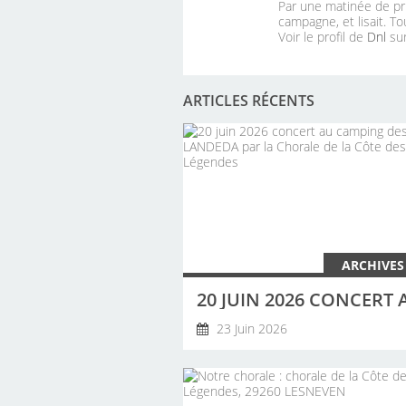
Par une matinée de pri
campagne, et lisait. To
Voir le profil de
Dnl
sur
ARTICLES RÉCENTS
ARCHIVES
23 Juin 2026