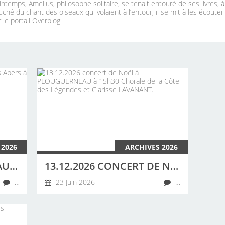
ntemps, Amelius, philosophe solitaire, se tenait entouré de ses livres, 
uché du chant des oiseaux qui volaient à l’entour, il se mit à les écouter
 le portail Overblog
 2026
ARCHIVES 2026
20 JUIN 2026 CONCERT AU CAMPING DES ABERS À LANDEDA PAR LA CHORALE DE LA CÔTE DES LÉGENDES
13.12.2026 CONCERT DE NOËL À PLOUGUERNEAU À 15H30 CHORALE DE LA CÔTE DES LÉGENDES ET CLARISSE LAVANANT.
…
23 Juin 2026
…