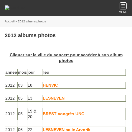
MENU
Accueil
» 2012 albums photos
2012 albums photos
Cliquer sur la ville du concert pour accéder à son album
photos
année
mois
jour
lieu
2012
03
18
HENVIC
2012
05
13
LESNEVEN
19 &
2012
05
BREST congrès UNC
20
2012
06
22
LESNEVEN salle Arvorik