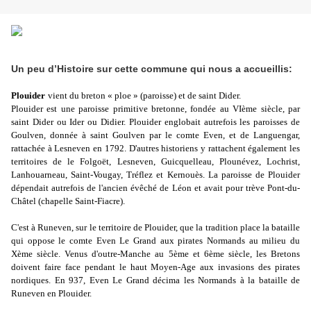
Un peu d’Histoire sur cette commune qui nous a accueillis:
Plouider
vient du breton « ploe » (paroisse) et de saint Dider.
Plouider est une paroisse primitive bretonne, fondée au VIème siècle, par
saint Dider ou Ider ou Didier. Plouider englobait autrefois les paroisses de
Goulven, donnée à saint Goulven par le comte Even, et de Languengar,
rattachée à Lesneven en 1792. D'autres historiens y rattachent également les
territoires de le Folgoët, Lesneven, Guicquelleau, Plounévez, Lochrist,
Lanhouarneau, Saint-Vougay, Tréflez et Kernouès. La paroisse de Plouider
dépendait autrefois de l'ancien évêché de Léon et avait pour trève Pont-du-
Châtel (chapelle Saint-Fiacre).
C'est à Runeven, sur le territoire de Plouider, que la tradition place la bataille
qui oppose le comte Even Le Grand aux pirates Normands au milieu du
Xème siècle
. Venus d'outre-Manche au 5ème et 6ème siècle, les Bretons
doivent faire face pendant le haut Moyen-Age aux invasions des pirates
nordiques. En 937, Even Le Grand décima les Normands à la bataille de
Runeven en Plouider.