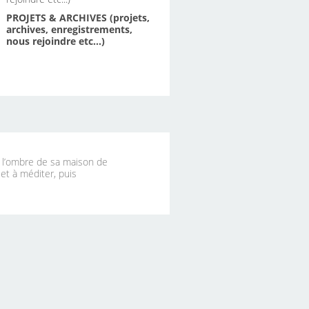
PROJETS & ARCHIVES (projets,
archives, enregistrements,
nous rejoindre etc...)
à l’ombre de sa maison de
 et à méditer, puis