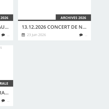
 2026
ARCHIVES 2026
20 JUIN 2026 CONCERT AU CAMPING DES ABERS À LANDEDA PAR LA CHORALE DE LA CÔTE DES LÉGENDES
13.12.2026 CONCERT DE NOËL À PLOUGUERNEAU À 15H30 CHORALE DE LA CÔTE DES LÉGENDES ET CLARISSE LAVANANT.
…
23 Juin 2026
…
RALE
NOTRE CHORALE : CHORALE DE LA CÔTE DES LÉGENDES, 29260 LESNEVEN
…