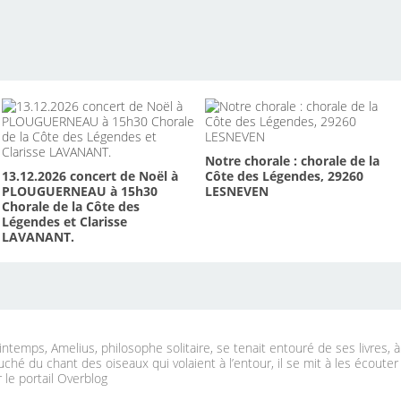
Notre chorale : chorale de la
13.12.2026 concert de Noël à
Côte des Légendes, 29260
PLOUGUERNEAU à 15h30
LESNEVEN
Chorale de la Côte des
Légendes et Clarisse
LAVANANT.
ntemps, Amelius, philosophe solitaire, se tenait entouré de ses livres, 
uché du chant des oiseaux qui volaient à l’entour, il se mit à les écouter
 le portail Overblog