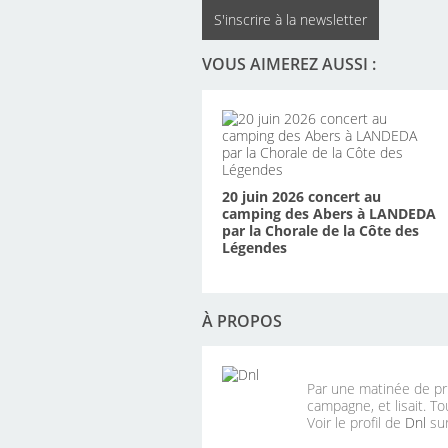
S'inscrire à la newsletter
VOUS AIMEREZ AUSSI :
20 juin 2026 concert au
camping des Abers à LANDEDA
par la Chorale de la Côte des
Légendes
À PROPOS
Par une matinée de pri
campagne, et lisait. To
Voir le profil de
Dnl
sur