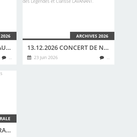
 2026
ARCHIVES 2026
20 JUIN 2026 CONCERT AU CAMPING DES ABERS À LANDEDA PAR LA CHORALE DE LA CÔTE DES LÉGENDES
13.12.2026 CONCERT DE NOËL À PLOUGUERNEAU À 15H30 CHORALE DE LA CÔTE DES LÉGENDES ET CLARISSE LAVANANT.
…
23 Juin 2026
…
RALE
NOTRE CHORALE : CHORALE DE LA CÔTE DES LÉGENDES, 29260 LESNEVEN