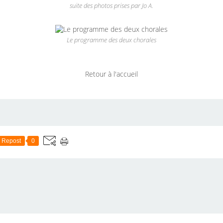
suite des photos prises par Jo A.
Le programme des deux chorales
Retour à l'accueil
Repost
0