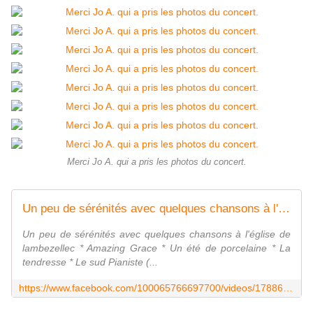
Merci Jo A. qui a pris les photos du concert.
Un peu de sérénités avec quelques chansons à l'église de lambezellec * Amazing Grace * Un été de porcelaine * La tendresse * Le sud Pianiste (... | By Valstarzik | Facebook
Un peu de sérénités avec quelques chansons à l'église de
lambezellec * Amazing Grace * Un été de porcelaine * La
tendresse * Le sud Pianiste (...
https://www.facebook.com/100065766697700/videos/1788642028546785/