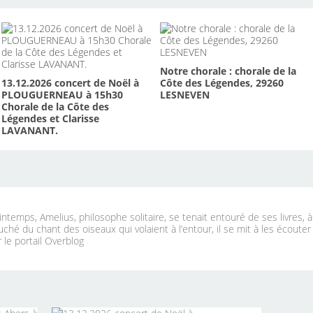
Notre chorale : chorale de la
13.12.2026 concert de Noël à
Côte des Légendes, 29260
PLOUGUERNEAU à 15h30
LESNEVEN
Chorale de la Côte des
Légendes et Clarisse
LAVANANT.
ntemps, Amelius, philosophe solitaire, se tenait entouré de ses livres, 
uché du chant des oiseaux qui volaient à l’entour, il se mit à les écouter
 le portail Overblog