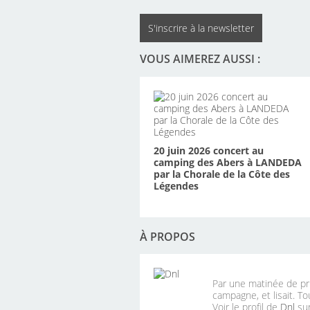
S'inscrire à la newsletter
VOUS AIMEREZ AUSSI :
20 juin 2026 concert au
camping des Abers à LANDEDA
par la Chorale de la Côte des
Légendes
À PROPOS
Par une matinée de pri
campagne, et lisait. To
Voir le profil de
Dnl
sur