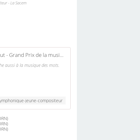
teur - La Sacem
Benoît Menut - Grand Prix de la musique symphonique jeune compositeur - La Sacem
che aussi à la musique des mots.
e-symphonique-jeune-compositeur