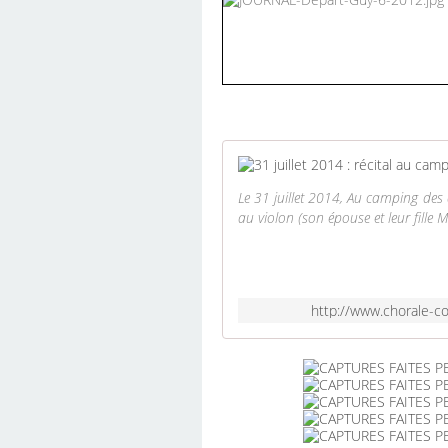
Le 31 juillet 2014, Au camping des
au violon (son épouse et leur fille M
http://www.chorale-c