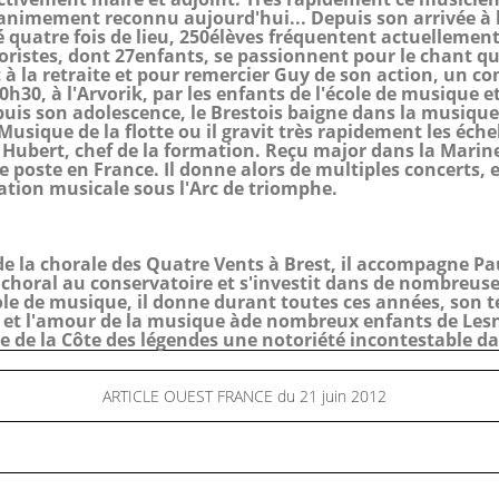
imement reconnu aujourd'hui... Depuis son arrivée à l
gé quatre fois de lieu, 250élèves fréquentent actuellement
horistes, dont 27enfants, se passionnent pour le chant qu
 à la retraite et pour remercier Guy de son action, un co
0h30, à l'Arvorik, par les enfants de l'école de musique e
puis son adolescence, le Brestois baigne dans la musique
 Musique de la flotte ou il gravit très rapidement les éch
 Hubert, chef de la formation. Reçu major dans la Marine 
ce poste en France. Il donne alors de multiples concerts, e
ation musicale sous l'Arc de triomphe.
de la chorale des Quatre Vents à Brest, il accompagne P
horal au conservatoire et s'investit dans de nombreus
cole de musique, il donne durant toutes ces années, son t
 et l'amour de la musique àde nombreux enfants de Les
ale de la Côte des légendes une notoriété incontestable da
ARTICLE OUEST FRANCE du 21 juin 2012