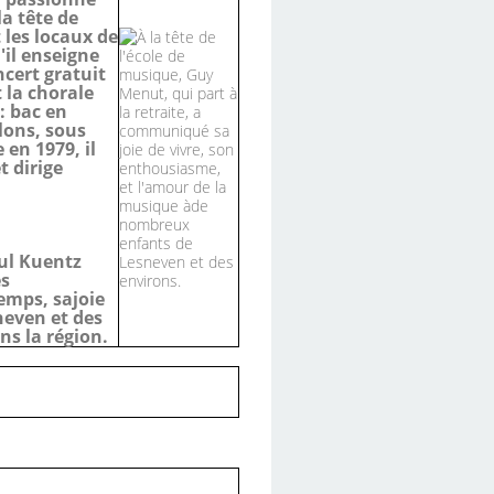
a tête de
 les locaux de
'il enseigne
ncert gratuit
t la chorale
: bac en
elons, sous
en 1979, il
t dirige
aul Kuentz
es
emps, sajoie
neven et des
ns la région.