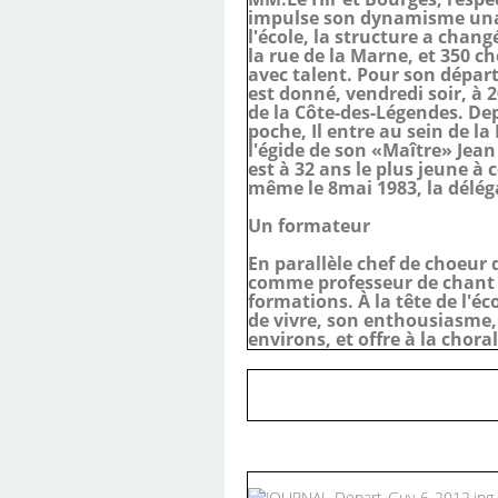
impulse son dynamisme unan
l'école, la structure a chan
la rue de la Marne, et 350 c
avec talent. Pour son départ
est donné, vendredi soir, à 2
de la Côte-des-Légendes. De
poche, Il entre au sein de la
l'égide de son «Maître» Jean
est à 32 ans le plus jeune à 
même le 8mai 1983, la délég
Un formateur
En parallèle chef de choeur 
comme professeur de chant c
formations. À la tête de l'é
de vivre, son enthousiasme,
environs, et offre à la chor