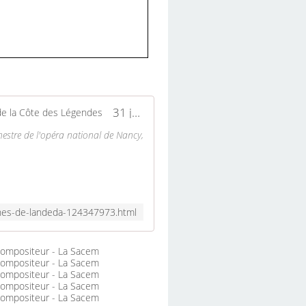
31 juillet 2014 : récital au camping des dunes de Landéda (Guy, Bertrand et Benoît MENUT) - Chorale de la Côte des Légendes
estre de l'opéra national de Nancy,
dunes-de-landeda-124347973.html