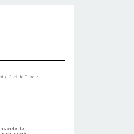
otre Chef de Choeur.
 demande de
n passionné