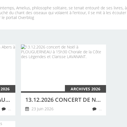
ntemps, Amelius, philosophe solitaire, se tenait entouré de ses livres, 
uché du chant des oiseaux qui volaient à l’entour, il se mit à les écouter
 le portail Overblog
 2026
ARCHIVES 2026
20 JUIN 2026 CONCERT AU CAMPING DES ABERS À LANDEDA PAR LA CHORALE DE LA CÔTE DES LÉGENDES
13.12.2026 CONCERT DE NOËL À PLOUGUERNEAU À 15H30 CHORALE DE LA CÔTE DES LÉGENDES ET CLARISSE LAVANANT.
…
23 Juin 2026
…