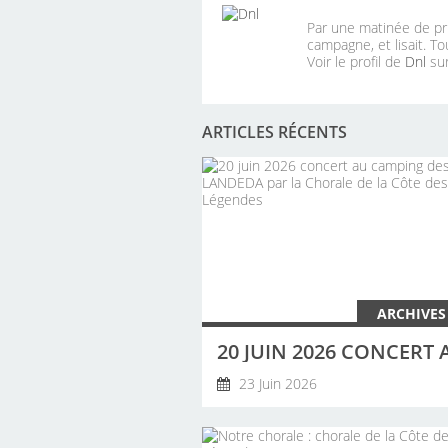
Par une matinée de pri
campagne, et lisait. To
Voir le profil de
Dnl
sur
ARTICLES RÉCENTS
ARCHIVES
23 Juin 2026