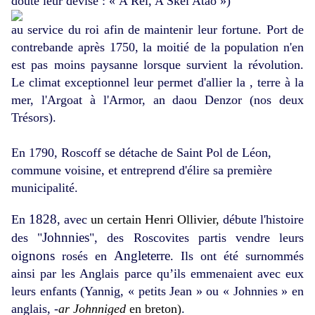
doute leur devise : « A Rei, A Skei Atao »)
au service du roi afin de maintenir leur fortune. Port de
contrebande après 1750, la moitié de la population n'en
est pas moins paysanne lorsque survient la révolution.
Le climat exceptionnel leur permet d'allier la , terre à la
mer, l'Argoat à l'Armor, an daou Denzor (nos deux
Trésors).
En 1790, Roscoff se détache de Saint Pol de Léon,
commune voisine, et entreprend d'élire sa première
municipalité.
1828
En
, avec
un certain Henri Ollivier,
débute l'histoire
Johnnies
des "
", des Roscovites partis vendre leurs
oignons
Angleterre
rosés en
. Ils ont été surnommés
ainsi par les Anglais parce qu’ils emmenaient avec eux
leurs enfants (Yannig, « petits Jean » ou « Johnnies » en
anglais, -
ar Johnniged
en breton)
.