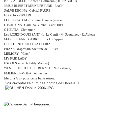
BARCAROLLE - Contes d'Hoffmann (OFFENBACH)
JESUS BLEIBET MEINE FREUDE - BACH
SALVE REGINA - Gabriel FAURE
GLORIA - VIVALDI
ECCE GRATUM - Carmina Burana (voir n° 86)
O FORTUNA - Carmina Burana - Carl ORFF
O KELTIA - Glennmor
Les ROSES D'OUESSANT - L. Le Cunff - M. Scouarnec - R. Abjean
MARIE JEANNE GABRIELLE - L. Cappart
DES CORNOUAILLES A L'OURAL
FRANZ - d'après un nocturne de F. Listz
MEMORY - "Cats"
MY FAIR LADY
EXODUS - (Par. fr. Eddy Marnay)
WEST SIDE STORY : L. BERNSTEIN (3 extraits)
EMMENEZ-MOI - C. Aznavour
Merci à Guy pour cette belle soirée.
Voir ci-contre l'album des photos de Danièle O.