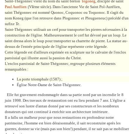
Saint-Thégonnec vient du nom du saint breton
Tegoneg
, disciple de saint
Paul Aurélien
(VIème siècle). Dans l'ancienne Vie de Saint Pol-Aurélien,
saint Thégonnec est nommé Quonoc, Coquonoc ou Toquonoc. Il s'agit du
nom Koneg (que l'on retrouve dans
Plogonnec
et
Pleugueneuc
) précédé d'un
sufixe
Te
.
Saint-Thégonnec utilisait un cerf pour transporter les pierres nécessaires à la
construction de l'église. Malheureusement le cerf fut dévoré par un loup. Le
saint dressa alors le loup pour transporter sa charrette de pierre. La statue au-
dessus de l'entrée principale de l'église représente cette légende.
Cette légende est d'ailleurs exprimée en sculpture sur le calvaire de l'enclos
paroissial qui illustre aussi la passion du Christ.
L'
enclos paroissial
de Saint-Thégonnec, regroupe plusieurs éléments
remarquables :
La porte triomphale (1587) ;
Église Notre-Dame de Saint-Thégonnec
.
Elle fut gravement endommagée dans sa partie nord par un incendie le
8
juin
1998
. Des travaux de restauration ont eu lieu pendant 7 ans. L'église a
retrouvé son lustre d'antan donné par ses constructeurs et les nombreux
donateurs qui ont continué à enrichir son architecture intérieure.
Il a fallu un malheur pour que nous restauriions en profondeur notre
patrimoine, l'homme est bien déraisonnable, il sait reconstruire après les
guerres, donner sa vie (mais pas son bien!) pendant, il ne sait pas se mobiliser