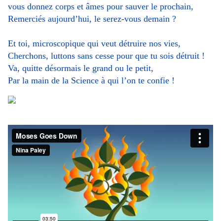
vous donnez corps et âmes pour sauver le prochain,
Remerciés aujourd’hui, le serez-vous demain ?
Et toi, microscopique qui veut détruire nos vies,
Cherchons, luttons sans cesse pour que tu sois détruit !
Va, quitte désormais le grand ou le petit,
Par la main de la Science à qui l’on te confie !