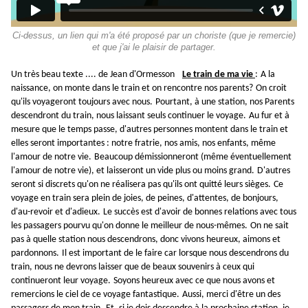
Ci-dessus, un lien qui m'a été proposé par un choriste (que je remercie)
et que j'ai le plaisir de partager.
Un très beau texte .... de Jean d'Ormesson
Le train de ma vie
:
A la
naissance, on monte dans le train et on rencontre nos parents?
On croit
qu'ils voyageront toujours avec nous.
Pourtant, à une station, nos Parents
descendront du train, nous laissant seuls continuer le voyage.
Au fur et à
mesure que le temps passe, d'autres personnes montent dans le train et
elles seront importantes : notre fratrie, nos amis, nos enfants, même
l'amour de notre vie.
Beaucoup démissionneront (même éventuellement
l'amour de notre vie), et laisseront un vide plus ou moins grand.
D'autres
seront si discrets qu'on ne réalisera pas qu'ils ont quitté leurs sièges.
Ce
voyage en train sera plein de joies, de peines, d'attentes, de bonjours,
d'au-revoir et d'adieux.
Le succès est d'avoir de bonnes relations avec tous
les passagers pourvu qu'on donne le meilleur de nous-mêmes.
On ne sait
pas à quelle station nous descendrons, donc vivons heureux, aimons et
pardonnons.
Il est important de le faire car lorsque nous descendrons du
train, nous ne devrons laisser que de beaux souvenirs à ceux qui
continueront leur voyage.
Soyons heureux avec ce que nous avons et
remercions le ciel de ce voyage fantastique.
Aussi, merci d'être un des