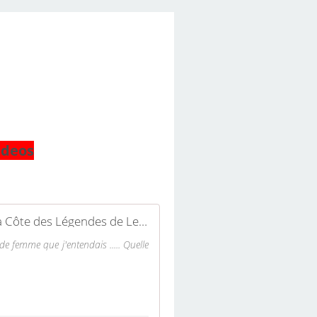
ideos
vidéos diverses - Chorale de la Côte des Légendes de Lesneven
de femme que j'entendais ..... Quelle