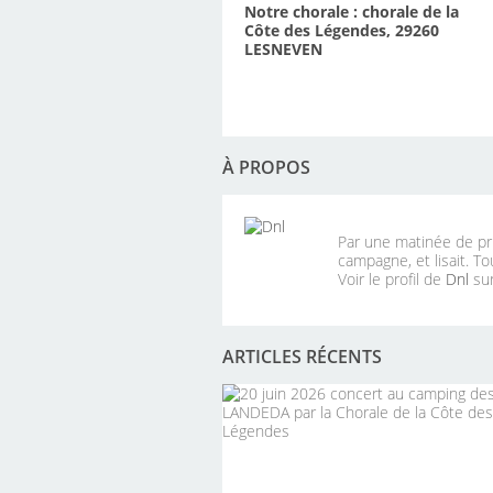
Notre chorale : chorale de la
Côte des Légendes, 29260
LESNEVEN
À PROPOS
Par une matinée de pri
campagne, et lisait. To
Voir le profil de
Dnl
sur
ARTICLES RÉCENTS