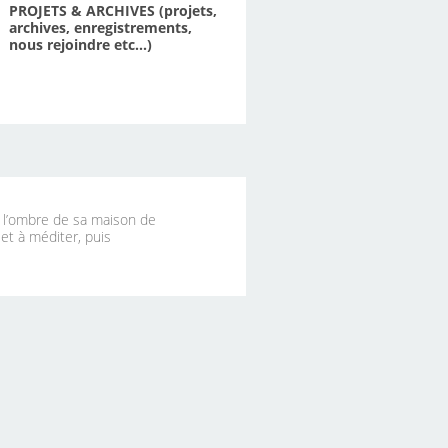
PROJETS & ARCHIVES (projets,
archives, enregistrements,
nous rejoindre etc...)
à l’ombre de sa maison de
 et à méditer, puis