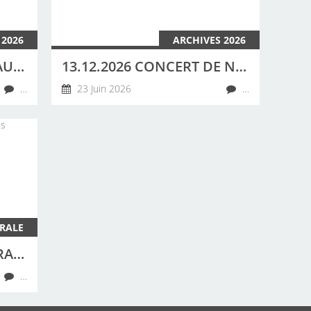
 2026
ARCHIVES 2026
20 JUIN 2026 CONCERT AU CAMPING DES ABERS À LANDEDA PAR LA CHORALE DE LA CÔTE DES LÉGENDES
13.12.2026 CONCERT DE NOËL À PLOUGUERNEAU À 15H30 CHORALE DE LA CÔTE DES LÉGENDES ET CLARISSE LAVANANT.
…
23 Juin 2026
…
RALE
NOTRE CHORALE : CHORALE DE LA CÔTE DES LÉGENDES, 29260 LESNEVEN
…