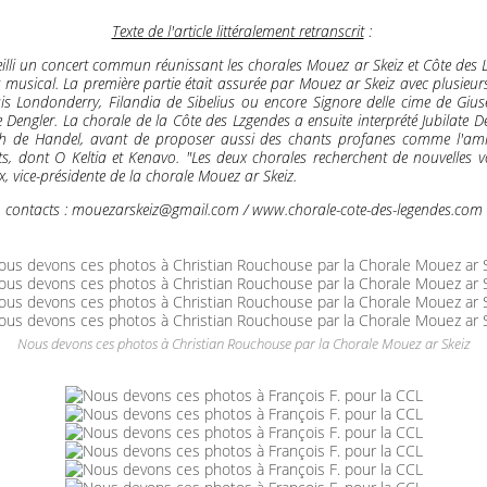
Texte de l'article littéralement retranscrit
:
ueilli un concert commun réunissant les chorales Mouez ar Skeiz et Côte des 
s musical. La première partie était assurée par Mouez ar Skeiz avec plusieur
ais Londonderry, Filandia de Sibelius ou encore Signore delle cime de Gius
ngler. La chorale de la Côte des Lzgendes a ensuite interprété Jubilate Deo
ah de Handel, avant de proposer aussi des chants profanes comme l'ami
s, dont O Keltia et Kenavo. "Les deux chorales recherchent de nouvelles v
 vice-présidente de la chorale Mouez ar Skeiz.
contacts : mouezarskeiz@gmail.com / www.chorale-cote-des-legendes.com
Nous devons ces photos à Christian Rouchouse par la Chorale Mouez ar Skeiz