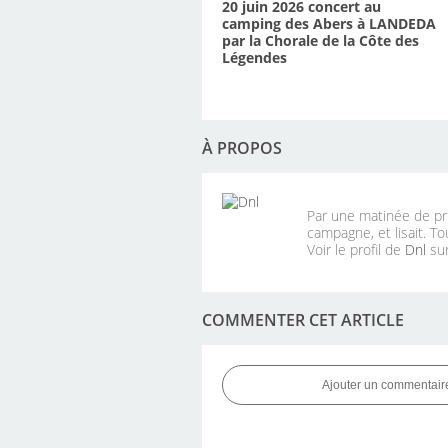
20 juin 2026 concert au
camping des Abers à LANDEDA
par la Chorale de la Côte des
Légendes
À PROPOS
Par une matinée de pri
campagne, et lisait. To
Voir le profil de
Dnl
sur
COMMENTER CET ARTICLE
Ajouter un commentair