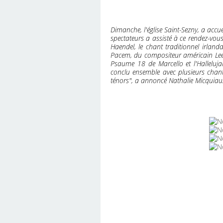
Dimanche, l'église Saint-Sezny, a acc
spectateurs a assisté à ce rendez-vou
Haendel, le chant traditionnel irland
Pacem, du compositeur américain Lee De
Psaume 18 de Marcello et l'Halleluj
conclu ensemble avec plusieurs chant
ténors", a annoncé Nathalie Micquiaux,